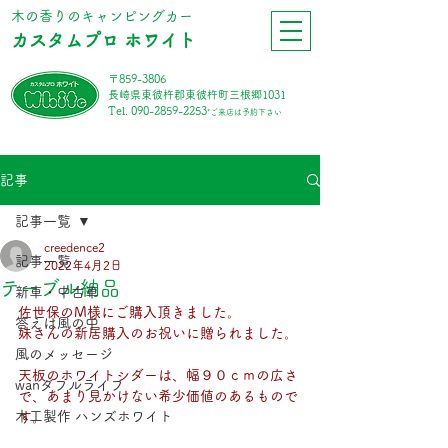
​木の香りのキャンピングカー
カスタムプロ ホワイト
〒859-3806
長崎県東彼杵郡東彼杵町三根郷1031
Tel.
090-2859-2253
*ご来店は予約下さい
記事
記事一覧
creedence2
記事一覧
2022年4月2日
テーブル納品
新車・中古車
佐世保のM様にご購入頂きました。
答えは風の中
妹さんの新居購入のお祝いに贈られました。
風のメッセージ
天板のホワイトシダーは、幅９０ｃｍの広さ
wanダフルライフ
で、あまり見かけない希少価値のあるもので
木工製作 ハンズホワイト
す。