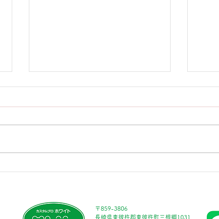
ボケ
🌸春🌸のキャンピングカー見
学会
〒859-3806
長崎県東彼杵郡東彼杵町三根郷1031