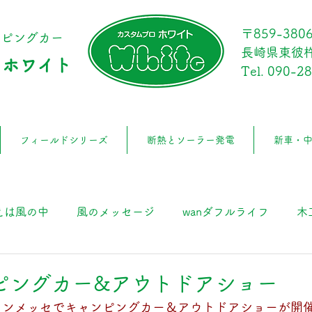
〒859-380
ンピングカー
長崎県東彼杵
 ホワイト
Tel.
090-2
フィールドシリーズ
断熱とソーラー発電
新車・
えは風の中
風のメッセージ
wanダフルライフ
木
日
ピングカー&アウトドアショー
岡マリンメッセでキャンピングカー＆アウトドアショーが開