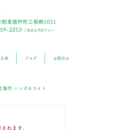
6
郡東彼杵町三根郷1031
859-2253
*ご来店は予約下さい
中古車
ブログ
お問合せ
工製作 ハンズホワイト
催されます。