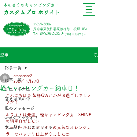
​木の香りのキャンピングカー
カスタムプロ ホワイト
〒859-3806
長崎県東彼杵郡東彼杵町三根郷1031
Tel.
090-2859-2253
*ご来店は予約下さい
記事
記事一覧
creedence2
記事一覧
2024年4月29日
軽キャンピングカー納車日！
新車・中古車
こんにちは☺ 皆様GWいかがお過ごしでしょ
答えは風の中
うか？ 
風のメッセージ
ホワイトは先週、軽キャンピングカーSHINE
wanダフルライフ
の納車日でした✨
木工製作 ハンズホワイト
オーナーさんにピッタリの元気なオレンジカ
ラーでバッチリ仕上がりました🍊