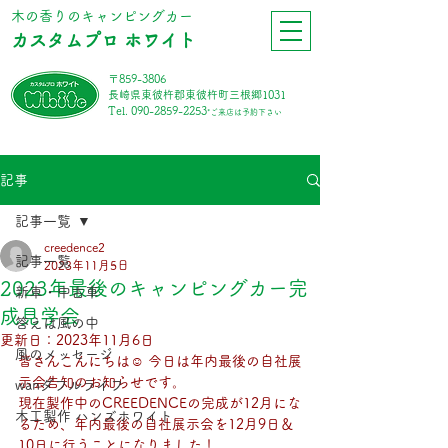
​木の香りのキャンピングカー
カスタムプロ ホワイト
〒859-3806
長崎県東彼杵郡東彼杵町三根郷1031
Tel.
090-2859-2253
*ご来店は予約下さい
記事
記事一覧
creedence2
記事一覧
2023年11月5日
2023年最後のキャンピングカー完
新車・中古車
成見学会
答えは風の中
更新日：
2023年11月6日
風のメッセージ
皆さんこんにちは☺ 今日は年内最後の自社展
示会告知のお知らせです。
wanダフルライフ
現在製作中のCREEDENCEの完成が12月にな
木工製作 ハンズホワイト
るため、年内最後の自社展示会を12月9日＆
10日に行うことになりました！