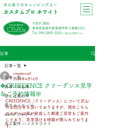
​木の香りのキャンピングカー
カスタムプロ ホワイト
〒859-3806
長崎県東彼杵郡東彼杵町三根郷1031
Tel.
090-2859-2253
*ご来店は予約下さい
記事
記事一覧
creedence2
記事一覧
2023年4月16日
🍀CREEDENCE クリーデンス見学
新車・中古車
＆ご予約情報🌸
答えは風の中
CREEDENCE（クリーデンス）について沢山
風のメッセージ
のお問合せを頂いておりますが、現在こちら
のモデルは車が完成した都度ご見学をご案内
wanダフルライフ
しており、見学頂ける時期が限られておりま
木工製作 ハンズホワイト
す。