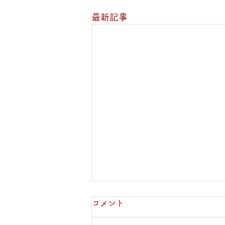
最新記事
vol.053 寅さんに会おうと
コメント
決めた