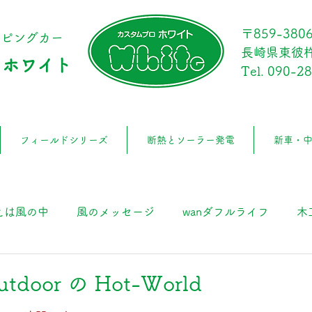
〒859-380
ンピングカー
長崎県東彼杵
 ホワイト
Tel.
090-2
フィールドシリーズ
断熱とソーラー発電
新車・
えは風の中
風のメッセージ
wanダフルライフ
木
日
utdoor の Hot-World