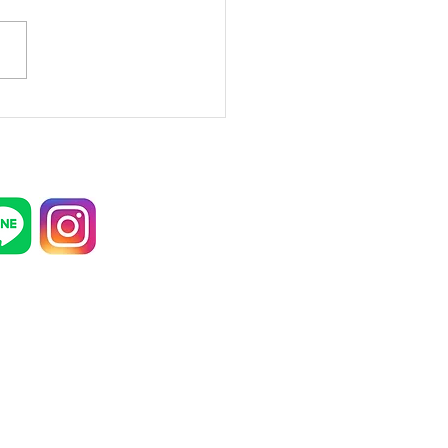
のはじめ、名古屋からの来客
を空港まで迎えにゆきまし
それから次の日の朝まで、N
充実した会話が続きました。
。 当社のキャンピングカー
注文いただいた中野さんのこ
す。 インターネットが浸透
この情報化社会。...