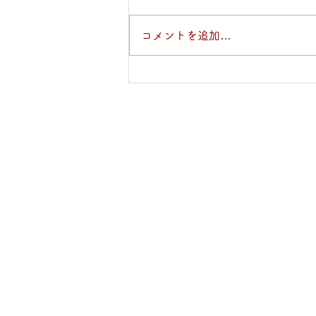
カーバイトを燃やしたアセチレン
コメントを追加…
ガスの匂い、バナナの叩き売りを
やっているオジさんたちが、ねじ
りハチマキをきりりと引き締め
る。「さぁさぁ寄ってらっしゃ
い、見てらっしゃい。そのオア兄
さん、粋なねぇさんも寄ってき
な。不老長寿、精力増強の万能食
品、新鮮なバナナの大安売り !...