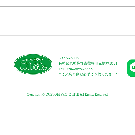
今年の夏は、「暑い！」、「熱
6月
い！」 と呻いているうちに終わ
N氏
りました。私は暑さを避けるた
た。
め、毎朝４時半に起きて、昼まで
氏と
に１日分の仕事を終え、最も暑さ
N氏
が厳しくなる午後はこまめに水分
をご
を補給して、疲れたら休む。 そ
とで
〒859-3806
んなふうにしてなんとか乗り切り
した
長崎県東彼杵郡東彼杵町三根郷1031
ました。...
Tel.
090-2859-2253
​**ご来店の際は必ずご予約ください**
Copyright © CUSTOM PRO WHITE All Rights Reserved.