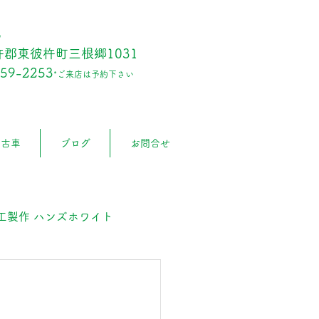
6
郡東彼杵町三根郷1031
859-2253
*ご来店は予約下さい
中古車
ブログ
お問合せ
工製作 ハンズホワイト