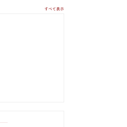
すべて表示
l.051 気分はいつまでも
ールドのガキ大将