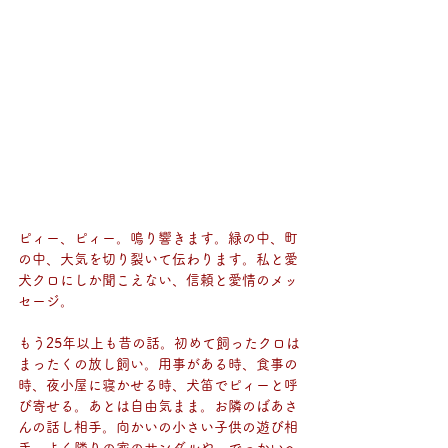
ピィー、ピィー。鳴り響きます。緑の中、町
の中、大気を切り裂いて伝わります。私と愛
犬クロにしか聞こえない、信頼と愛情のメッ
セージ。
もう25年以上も昔の話。初めて飼ったクロは
まったくの放し飼い。用事がある時、食事の
時、夜小屋に寝かせる時、犬笛でピィーと呼
び寄せる。あとは自由気まま。お隣のばあさ
んの話し相手。向かいの小さい子供の遊び相
手。よく隣りの家のサンダルや、でっかいへ