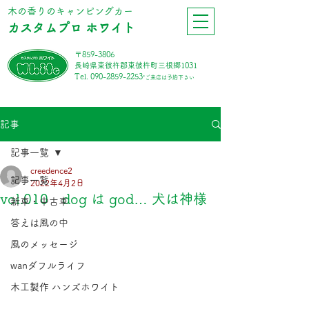
​木の香りのキャンピングカー
カスタムプロ ホワイト
〒859-3806
長崎県東彼杵郡東彼杵町三根郷1031
Tel.
090-2859-2253
*ご来店は予約下さい
記事
記事一覧
creedence2
記事一覧
2022年4月2日
vol.010 dog は god… 犬は神様
新車・中古車
答えは風の中
風のメッセージ
wanダフルライフ
木工製作 ハンズホワイト