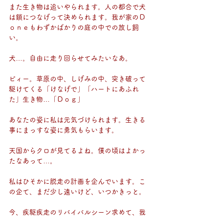
また生き物は追いやられます。人の都合で犬
は鎖につなげって決められます。我が家のＤ
ｏｎｅもわずかばかりの庭の中での放し飼
い。
犬…。自由に走り回らせてみたいなあ。
ピィー。草原の中、しげみの中、突き破って
駆けてくる「けなげで」「ハートにあふれ
た」生き物…「Ｄｏｇ」
あなたの姿に私は元気づけられます。生きる
事にまっすな姿に勇気もらいます。
天国からクロが見てるよね。僕の頃はよかっ
たなあって…。
私はひそかに脱走の計画を企んでいます。こ
の企て、まだ少し遠いけど、いつかきっと。
今、疾駆疾走のリバイバルシーン求めて、我