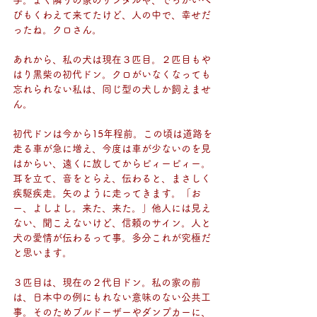
びもくわえて来てたけど、人の中で、幸せだ
ったね。クロさん。
あれから、私の犬は現在３匹目。２匹目もや
はり黒柴の初代ドン。クロがいなくなっても
忘れられない私は、同じ型の犬しか飼えませ
ん。
初代ドンは今から15年程前。この頃は道路を
走る車が急に増え、今度は車が少ないのを見
はからい、遠くに放してからピィーピィー。
耳を立て、音をとらえ、伝わると、まさしく
疾駆疾走。矢のように走ってきます。「お
ー、よしよし。来た、来た。」他人には見え
ない、聞こえないけど、信頼のサイン。人と
犬の愛情が伝わるって事。多分これが究極だ
と思います。
３匹目は、現在の２代目ドン。私の家の前
は、日本中の例にもれない意味のない公共工
事。そのためブルドーザーやダンプカーに、