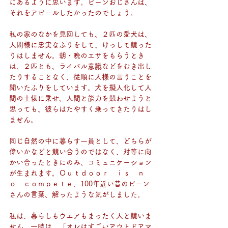
にあるように思います。ビーンおじさんは、
それをアピールしたかったのでしょう。
私の家のなかを見回しても、２匹の愛犬は、
人間様に忠実なふりをして、けっして競った
りはしません。朝・晩のエサをもらうとき
は、２匹とも、ライバル意識などをむき出し
たりすることなく、従順に人様の言うことを
聞いたふりをしています。犬を擬人化して人
間の土俵に乗せ、人間と能力を競わせようと
思っても、彼らはたやすく乗ってきたりはし
ません。
同じ自然の中に暮らす一員として、どちらが
偉いかなどと競い合うのではなく、対等に向
かい合ったときにのみ、コミュニケーション
が生まれます。Ｏｕｔｄｏｏｒ　ｉｓ　ｎ
ｏ　ｃｏｍｐｅｔｅ．100年近い昔のビーン
さんの言葉、解ったような気がしました。
私は、暮らしもウエアもまったく人と競いま
せん。一時は、「オレはすごいアウトドアマ