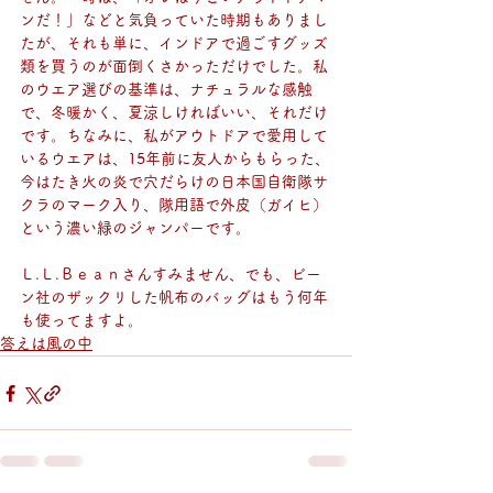
ンだ！」などと気負っていた時期もありまし
たが、それも単に、インドアで過ごすグッズ
類を買うのが面倒くさかっただけでした。私
のウエア選びの基準は、ナチュラルな感触
で、冬暖かく、夏涼しければいい、それだけ
です。ちなみに、私がアウトドアで愛用して
いるウエアは、15年前に友人からもらった、
今はたき火の炎で穴だらけの日本国自衛隊サ
クラのマーク入り、隊用語で外皮（ガイヒ）
という濃い緑のジャンパーです。
Ｌ.Ｌ.Ｂｅａｎさんすみません、でも、ビー
ン社のザックリした帆布のバッグはもう何年
も使ってますよ。
答えは風の中