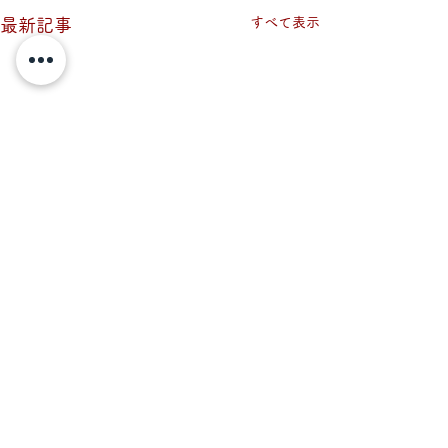
すべて表示
最新記事
vol.052 水辺の生き物た
vol.051 気
ちから学ぶ
もフィールドの
コメント