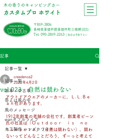
​木の香りのキャンピングカー
カスタムプロ ホワイト
〒859-3806
長崎県東彼杵郡東彼杵町三根郷1031
Tel.
090-2859-2253
*ご来店は予約下さい
記事
記事一覧
creedence2
記事一覧
2022年4月2日
vol.023 自然は競わない
新車・中古車
アウトドアウエアのメーカーに、Ｌ.Ｌ.Ｂｅ
答えは風の中
ａｎ社があります。
風のメッセージ
1912年創業の老舗の会社です。創業者ビーン
wanダフルライフ
氏の社是は「Ｏｕｔｄｏｏｒ　ｉｓ　ｎｏ　
木工製作 ハンズホワイト
ｃｏｍｐｅｔｅ」（自然は競わない）。競わ
ないってどんなことだろう、ずーっと考えて