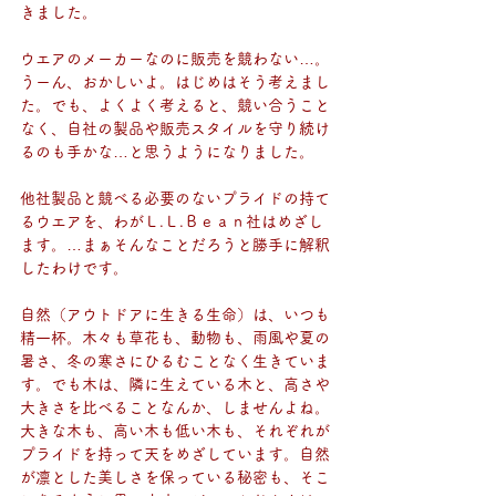
きました。
ウエアのメーカーなのに販売を競わない…。
うーん、おかしいよ。はじめはそう考えまし
た。でも、よくよく考えると、競い合うこと
なく、自社の製品や販売スタイルを守り続け
るのも手かな…と思うようになりました。
他社製品と競べる必要のないプライドの持て
るウエアを、わがＬ.Ｌ.Ｂｅａｎ社はめざし
ます。…まぁそんなことだろうと勝手に解釈
したわけです。
自然（アウトドアに生きる生命）は、いつも
精一杯。木々も草花も、動物も、雨風や夏の
暑さ、冬の寒さにひるむことなく生きていま
す。でも木は、隣に生えている木と、高さや
大きさを比べることなんか、しませんよね。
大きな木も、高い木も低い木も、それぞれが
プライドを持って天をめざしています。自然
が凛とした美しさを保っている秘密も、そこ