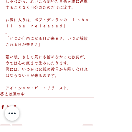
しみながら、若いころ聞いた音楽を誰に遠慮
することなく自分のためだけに流す。
お気に入りは、ボブ・ディランの「Ｉ ｓｈａ
ｌｌ　ｂｅ　ｒｅｌｅａｓｅｄ」
。
「いつか自由になる日が来るさ。いつか解放
される日が来るさ」
若い頃、さして気にも留めなかった歌詞が、
今では心の底まで染みわたります。
男には、いつかは父親の役目から降りなけれ
ばならない日が来るのです。
アイ・シャル・ビー・リリースト。
答えは風の中