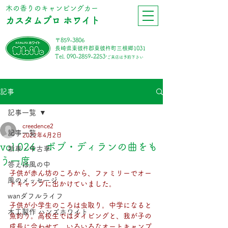
​木の香りのキャンピングカー
カスタムプロ ホワイト
〒859-3806
長崎県東彼杵郡東彼杵町三根郷1031
Tel.
090-2859-2253
*ご来店は予約下さい
記事
記事一覧
creedence2
記事一覧
2022年4月2日
vol.024 ボブ・ディランの曲をも
新車・中古車
う一度
答えは風の中
子供が赤ん坊のころから、ファミリーでオー
風のメッセージ
トキャンプに出かけていました。
wanダフルライフ
子供が小学生のころは虫取り。中学になると
木工製作 ハンズホワイト
魚釣り。高校生ではダイビングと、我が子の
成長に合わせて、いろいろなオートキャンプ