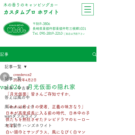
​木の香りのキャンピングカー
カスタムプロ ホワイト
〒859-3806
長崎県東彼杵郡東彼杵町三根郷1031
Tel.
090-2859-2253
*ご来店は予約下さい
記事
記事一覧
creedence2
記事一覧
2022年4月2日
vol.026 月光仮面の隠れ家
新車・中古車
「月光仮面」皆さんご存知ですか。
答えは風の中
風のメッセージ
「われは月よりの使者、正義の味方なり」
日本が高度成長に入る前の時代、日本中の子
wanダフルライフ
供たちを熱狂させたテレビドラマのヒーロー
木工製作 ハンズホワイト
です。
白い頭巾とサングラス。風になびく白マン