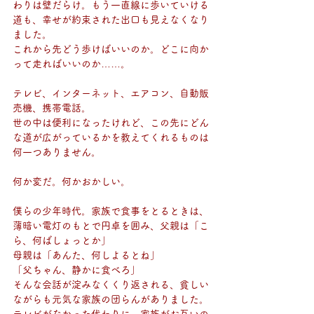
わりは壁だらけ。もう一直線に歩いていける
道も、幸せが約束された出口も見えなくなり
ました。
これから先どう歩けばいいのか。どこに向か
って走ればいいのか……。
テレビ、インターネット、エアコン、自動販
売機、携帯電話。
世の中は便利になったけれど、この先にどん
な道が広がっているかを教えてくれるものは
何一つありません。
何か変だ。何かおかしい。
僕らの少年時代。家族で食事をとるときは、
薄暗い電灯のもとで円卓を囲み、父親は「こ
ら、何ばしょっとか」
母親は「あんた、何しよるとね」
「父ちゃん、静かに食べろ」
そんな会話が淀みなくくり返される、貧しい
ながらも元気な家族の団らんがありました。
テレビがなかった代わりに、家族がお互いの