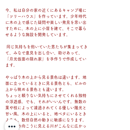
今、私は自分の家の近くにあるキャンプ場に
「ツリーハウス」を作っています。少年時代
に木の上で感じた疑問や楽しい発見を思い出
すために、木の上に小屋を建て、そこで暮ら
せるような施設を開発しています。
 同じ気持ちを抱いていた男たちが集まってき
て、みなで意見を出し合い、助けあって、
「月光仮面の隠れ家」を手作りで作成してい
ます。
やっぱり木の上から見る景色は違います。地
面に立っているときに見る景色とも、ビルの
上から眺める景色とも違います。
ちょっと頼りない気持ちにさせてくれる独特
の浮遊感。でも、それがいいんです。無数の
葉や枝によって濾過されてくる優しい陽光と
甘い風。木の上にいると、地ベタにいるとき
よりも、数倍自然の動きに敏感になります。
あの丘の向こうに見える川がこんなに広かっ