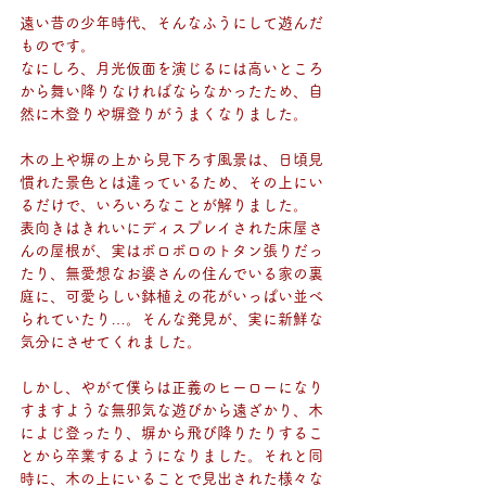
遠い昔の少年時代、そんなふうにして遊んだ
ものです。
なにしろ、月光仮面を演じるには高いところ
から舞い降りなければならなかったため、自
然に木登りや塀登りがうまくなりました。
木の上や塀の上から見下ろす風景は、日頃見
慣れた景色とは違っているため、その上にい
るだけで、いろいろなことが解りました。
表向きはきれいにディスプレイされた床屋さ
んの屋根が、実はボロボロのトタン張りだっ
たり、無愛想なお婆さんの住んでいる家の裏
庭に、可愛らしい鉢植えの花がいっぱい並べ
られていたり…。そんな発見が、実に新鮮な
気分にさせてくれました。
しかし、やがて僕らは正義のヒーローになり
すますような無邪気な遊びから遠ざかり、木
によじ登ったり、塀から飛び降りたりするこ
とから卒業するようになりました。それと同
時に、木の上にいることで見出された様々な