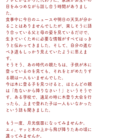
目をみつめながら話し合う時間がありまし
た。
食事中に今日のニュースや明日の天気が分か
ることはありませんでしたが、楽しそうに語
り合っている父と母の姿を見ているだけで、
生きていくために必要な情報がすべてはっき
りと伝わってきました。そして、自分の進む
べき道もしっかり見えていたように思えま
す。
そうそう、あの時代の親たちは、子供が木に
登っているのを見ても、それをとがめたりす
る親は一人もいませんでした。
今は木に登る子を見つけると、ほとんどの親
は「危ないから降りなさい！」というそうで
す。ある学校で、遠足の時に木登り大会を行
ったら、上まで登れた子は一人もいなかった
という話も聞きました。
もう一度、月光仮面になってみませんか。
エィ、ヤッと木の上から飛び降りたあの頃に
還ってみませんか。