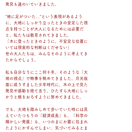
発見も遠のいていきました。
“地に足がついた…”という表現があるよう
に、大地にしっかり立ったときの安定した視
点を持つことが大人になるためには必要だ
と、私たちは教育されてきました。
「木に登ったときのように、不安定な位置に
いては現実的な判断はくだせない」
世の大人たちは、みんなそのように考えてき
たからでしょう。
私も自分なりにここ何十年、そのような「大
地の視点」で物事を眺めてきました。月光仮
面に成りすました少年時代に、木の上で見た
発見や感動を捨て去り、ひたすら大地にしっ
かりと根をおろすように努めてきました。
でも、大地を踏みしめて歩いていた時には見
えていたつもりの「経済成長」も、「科学の
輝かしい発展」も、いつのまにか霧に包まれ
たようにかすんでしまい、気づいてみるとま