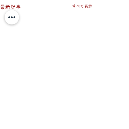
すべて表示
最新記事
vol.052 水辺の生き物た
vol.051 気
ちから学ぶ
もフィールドの
コメント