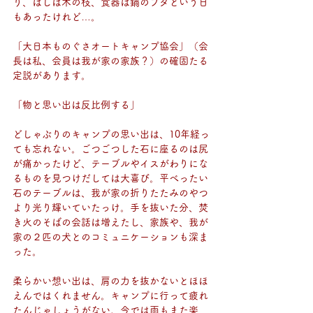
り、はしは木の枝、食器は鍋のフタという日
もあったけれど…。
「大日本ものぐさオートキャンプ協会」（会
長は私、会員は我が家の家族？）の確固たる
定説があります。
「物と思い出は反比例する」
どしゃぶりのキャンプの思い出は、10年経っ
ても忘れない。ごつごつした石に座るのは尻
が痛かったけど、テーブルやイスがわりにな
るものを見つけだしては大喜び。平べったい
石のテーブルは、我が家の折りたたみのやつ
より光り輝いていたっけ。手を抜いた分、焚
き火のそばの会話は増えたし、家族や、我が
家の２匹の犬とのコミュニケーションも深ま
った。
柔らかい想い出は、肩の力を抜かないとほほ
えんではくれません。キャンプに行って疲れ
たんじゃしょうがない。今では雨もまた楽