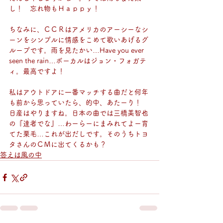
し！　忘れ物もＨａｐｐｙ！
ちなみに、ＣＣＲはアメリカのアーシーなシ
ーンをシンプルに情感をこめて歌いあげるグ
ループです。雨を見たかい…Have you ever 
seen the rain…ボーカルはジョン・フォガテ
ィ。最高ですよ！
私はアウトドアに一番マッチする曲だと何年
も前から思っていたら、的中、あたーり！　
日産はやりますね。日本の曲では三橋美智也
の『達者でな』…わーらーにまみれてよー育
てた栗毛…これが出だしです。そのうちトヨ
タさんのＣＭに出てくるかも？
答えは風の中