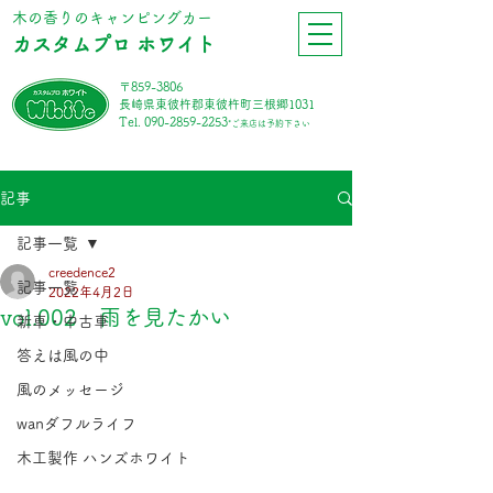
​木の香りのキャンピングカー
カスタムプロ ホワイト
〒859-3806
長崎県東彼杵郡東彼杵町三根郷1031
Tel.
090-2859-2253
*ご来店は予約下さい
記事
記事一覧
creedence2
記事一覧
2022年4月2日
vol.002 雨を見たかい
新車・中古車
答えは風の中
風のメッセージ
wanダフルライフ
木工製作 ハンズホワイト