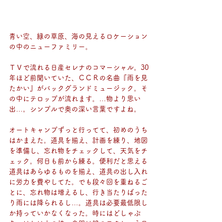
青い空、緑の草原、海の見えるロケーション
の中のニューファミリー。
ＴＶで流れる日産セレナのコマーシャル。30
年ほど前聞いていた、ＣＣＲの名曲『雨を見
たかい』がバックグランドミュージック。そ
の中にテロップが流れます。…物より思い
出…。シンプルで奥の深い言葉ですよね。
オートキャンプずっと行ってて、初めのうち
はかまえた。道具を揃え、計画を練り、地図
を準備し、忘れ物をチェックして、天気をチ
ェック。何日も前から練る。便利だと思える
道具はあらゆるものを揃え、道具の出し入れ
に労力を費やしてた。でも段々回を重ねるご
とに、忘れ物は増えるし、行き当たりばった
り雨には降られるし…。道具は必要最低限し
か持っていかなくなった。時にはどしゃぶ